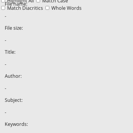
Highlight All
Match Case
File name:
Match Diacritics
Whole Words
-
File size:
-
Title:
-
Author:
-
Subject:
-
Keywords: