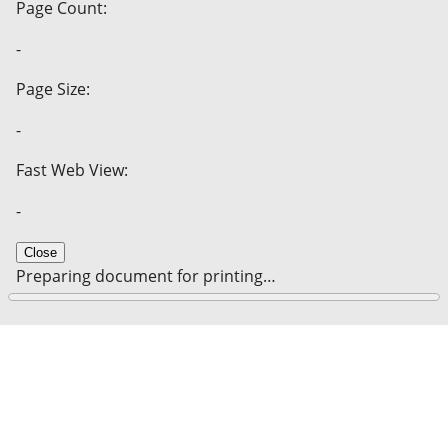
Page Count:
-
Page Size:
-
Fast Web View:
-
Close
Preparing document for printing…
0%
Cancel