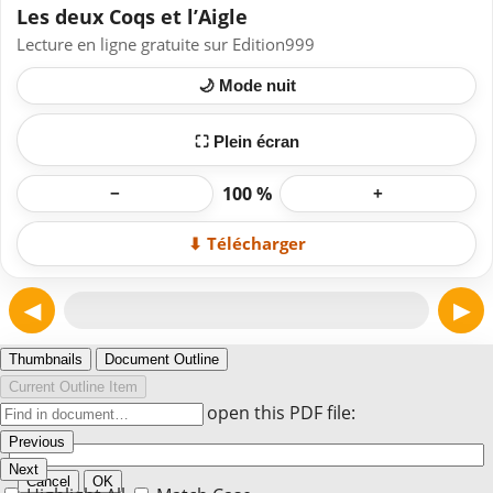
Les deux Coqs et l’Aigle
Lecture en ligne gratuite sur Edition999
🌙 Mode nuit
⛶ Plein écran
100 %
−
+
⬇ Télécharger
◀
▶
Page 1
Thumbnails
Document Outline
Current Outline Item
Enter the password to open this PDF file:
Previous
Next
Cancel
OK