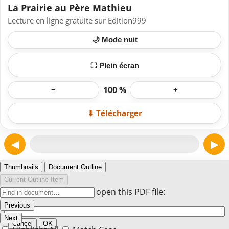
La Prairie au Père Mathieu
Lecture en ligne gratuite sur Edition999
🌙 Mode nuit
⛶ Plein écran
100 %
−
+
⬇ Télécharger
◀
▶
Page 1
Thumbnails
Document Outline
Current Outline Item
Enter the password to open this PDF file:
Previous
Next
Cancel
OK