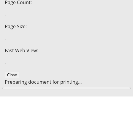
Page Count:
-
Page Size:
-
Fast Web View:
-
Close
Preparing document for printing…
0%
Cancel