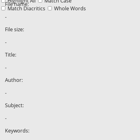
Highlight All
Match Case
File name:
Match Diacritics
Whole Words
-
File size:
-
Title:
-
Author:
-
Subject:
-
Keywords: