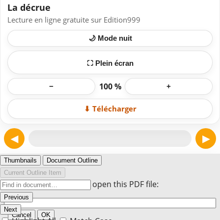
La décrue
Lecture en ligne gratuite sur Edition999
🌙 Mode nuit
⛶ Plein écran
100 %
−
+
⬇ Télécharger
◀
▶
Page 1
Thumbnails
Document Outline
Current Outline Item
Enter the password to open this PDF file:
Previous
Next
Cancel
OK