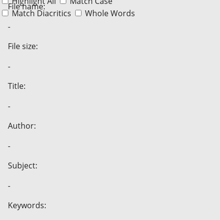
Highlight All
Match Case
File name:
Match Diacritics
Whole Words
-
File size:
-
Title:
-
Author:
-
Subject:
-
Keywords: