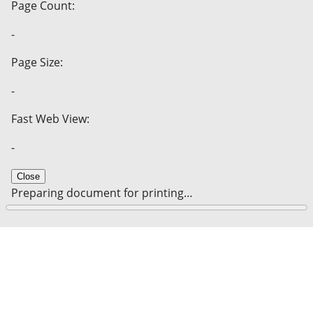
Page Count:
-
Page Size:
-
Fast Web View:
-
Close
Preparing document for printing…
0%
Cancel