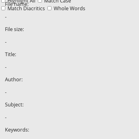
Highlight All
Match Case
File name:
Match Diacritics
Whole Words
-
File size:
-
Title:
-
Author:
-
Subject:
-
Keywords: