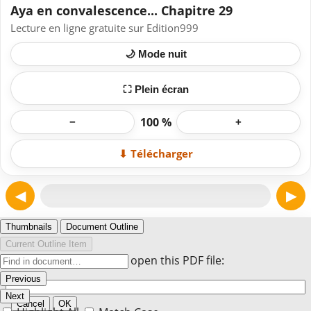
Aya en convalescence... Chapitre 29
Lecture en ligne gratuite sur Edition999
🌙 Mode nuit
⛶ Plein écran
100 %
−
+
⬇ Télécharger
◀
▶
Page 1
Thumbnails
Document Outline
Current Outline Item
Enter the password to open this PDF file:
Previous
Next
Cancel
OK