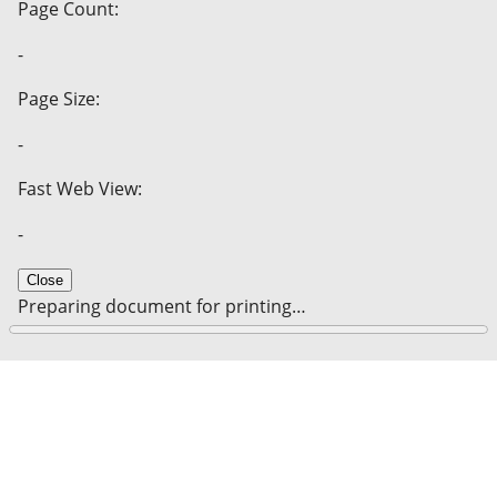
Page Count:
-
Page Size:
-
Fast Web View:
-
Close
Preparing document for printing…
0%
Cancel