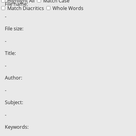
Highlight All
Match Case
File name:
Match Diacritics
Whole Words
-
File size:
-
Title:
-
Author:
-
Subject:
-
Keywords: