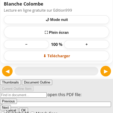
Blanche Colombe
Lecture en ligne gratuite sur Edition999
🌙 Mode nuit
⛶ Plein écran
100 %
−
+
⬇ Télécharger
◀
▶
Page 1
Thumbnails
Document Outline
Current Outline Item
Enter the password to open this PDF file:
Previous
Next
Cancel
OK