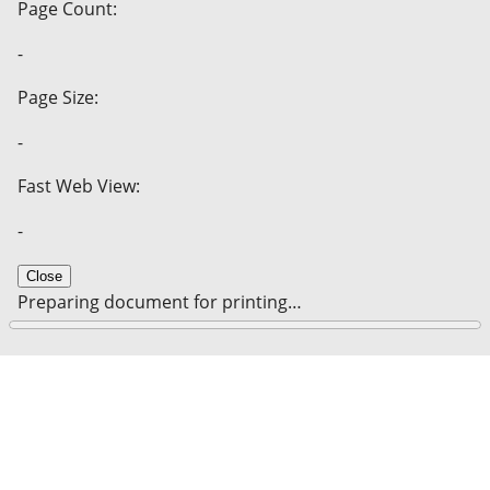
Page Count:
-
Page Size:
-
Fast Web View:
-
Close
Preparing document for printing…
0%
Cancel