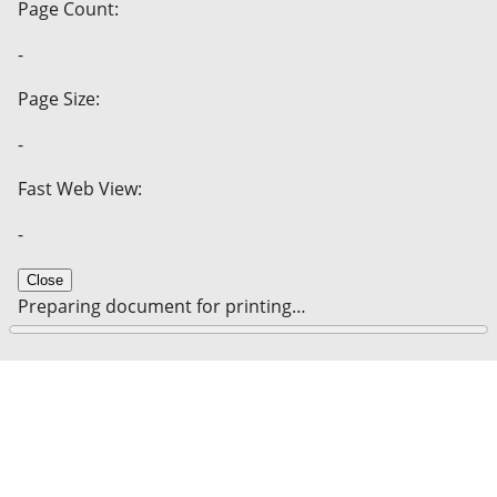
Page Count:
-
Page Size:
-
Fast Web View:
-
Close
Preparing document for printing…
0%
Cancel