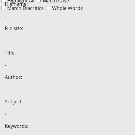
Highlight All
Match Case
File name:
Match Diacritics
Whole Words
-
File size:
-
Title:
-
Author:
-
Subject:
-
Keywords: