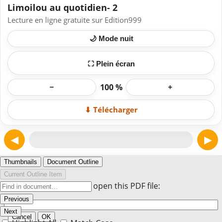
Limoilou au quotidien- 2
Lecture en ligne gratuite sur Edition999
🌙 Mode nuit
⛶ Plein écran
100 %
−
+
⬇ Télécharger
◀
▶
Page 1
Thumbnails
Document Outline
Current Outline Item
Enter the password to open this PDF file:
Previous
Next
Cancel
OK