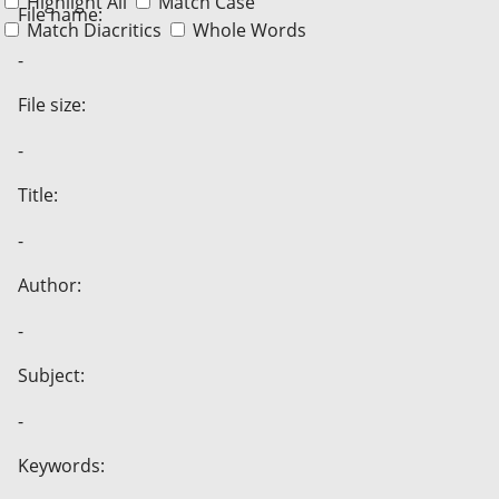
Highlight All
Match Case
File name:
Match Diacritics
Whole Words
-
File size:
-
Title:
-
Author:
-
Subject:
-
Keywords: