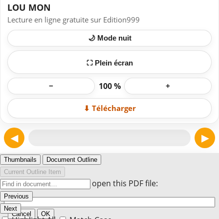
LOU MON
Lecture en ligne gratuite sur Edition999
🌙 Mode nuit
⛶ Plein écran
100 %
−
+
⬇ Télécharger
◀
▶
Page 1
Thumbnails
Document Outline
Current Outline Item
Enter the password to open this PDF file:
Previous
Next
Cancel
OK