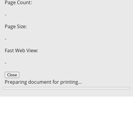
Page Count:
-
Page Size:
-
Fast Web View:
-
Close
Preparing document for printing…
0%
Cancel