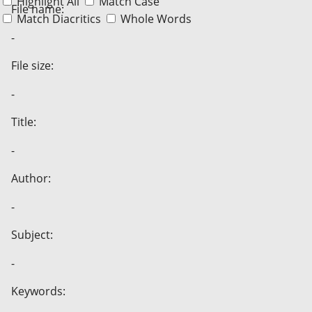
Highlight All
Match Case
File name:
Match Diacritics
Whole Words
-
File size:
-
Title:
-
Author:
-
Subject:
-
Keywords: