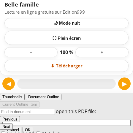
Belle famille
Lecture en ligne gratuite sur Edition999
🌙 Mode nuit
⛶ Plein écran
100 %
−
+
⬇ Télécharger
◀
▶
Page 1
Thumbnails
Document Outline
Current Outline Item
Enter the password to open this PDF file:
Previous
Next
Cancel
OK