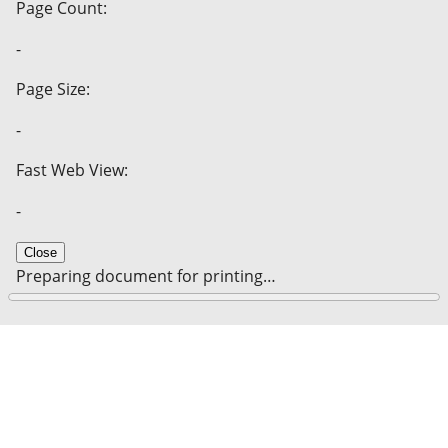
Page Count:
-
Page Size:
-
Fast Web View:
-
Close
Preparing document for printing…
0%
Cancel