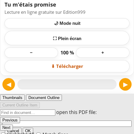
Tu m’étais promise
Lecture en ligne gratuite sur Edition999
🌙 Mode nuit
⛶ Plein écran
100 %
−
+
⬇ Télécharger
◀
▶
Page 1
Thumbnails
Document Outline
Current Outline Item
Enter the password to open this PDF file:
Previous
Next
Cancel
OK