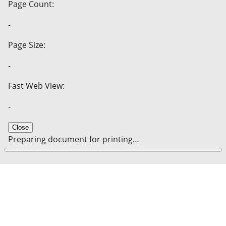
Page Count:
-
Page Size:
-
Fast Web View:
-
Close
Preparing document for printing…
0%
Cancel