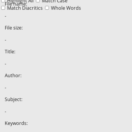
Highlight All
Match Case
File name:
Match Diacritics
Whole Words
-
File size:
-
Title:
-
Author:
-
Subject:
-
Keywords: