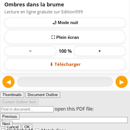
Ombres dans la brume
Lecture en ligne gratuite sur Edition999
🌙 Mode nuit
⛶ Plein écran
100 %
−
+
⬇ Télécharger
◀
▶
Page 1
Thumbnails
Document Outline
Current Outline Item
Enter the password to open this PDF file:
Previous
Next
Cancel
OK