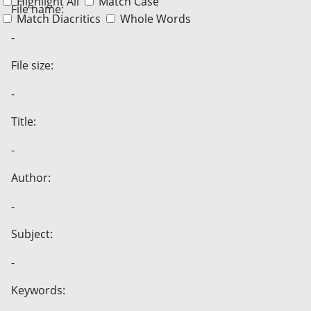
Highlight All
Match Case
File name:
Match Diacritics
Whole Words
-
File size:
-
Title:
-
Author:
-
Subject:
-
Keywords: