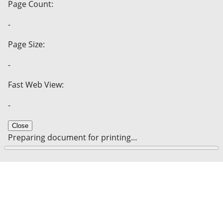
Page Count:
-
Page Size:
-
Fast Web View:
-
Close
Preparing document for printing…
0%
Cancel