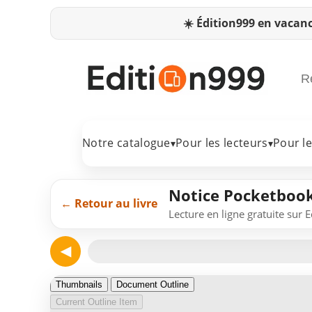
☀️
Édition999 en vacanc
Notre catalogue
Pour les lecteurs
Pour l
▾
▾
Notice Pocketboo
← Retour au livre
Lecture en ligne gratuite sur 
◀
Page 1
Thumbnails
Document Outline
Current Outline Item