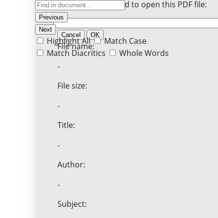
Enter the password to open this PDF file:
Previous
Next
Cancel
OK
Highlight All
Match Case
File name:
Match Diacritics
Whole Words
-
File size:
-
Title:
-
Author:
-
Subject: