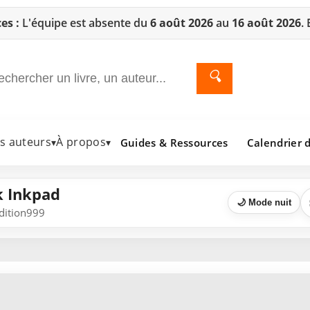
es :
L'équipe est absente du
6 août 2026
au
16 août 2026
.
🔍
es auteurs
À propos
Guides & Ressources
Calendrier d
▾
▾
k Inkpad
🌙 Mode nuit
Edition999