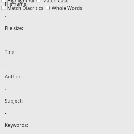
Highlight All
Match Case
File name:
Match Diacritics
Whole Words
-
File size:
-
Title:
-
Author:
-
Subject:
-
Keywords: