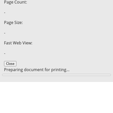
Page Count:
-
Page Size:
-
Fast Web View:
-
Close
Preparing document for printing…
0%
Cancel