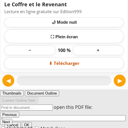
Le Coffre et le Revenant
Lecture en ligne gratuite sur Edition999
🌙 Mode nuit
⛶ Plein écran
100 %
−
+
⬇ Télécharger
◀
▶
Page 1
Thumbnails
Document Outline
Current Outline Item
Enter the password to open this PDF file:
Previous
Next
Cancel
OK