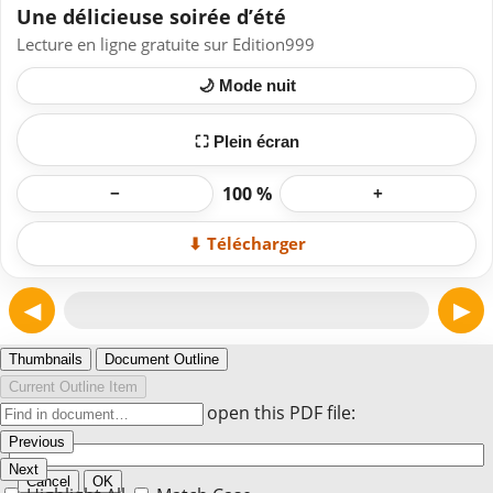
Une délicieuse soirée d’été
Lecture en ligne gratuite sur Edition999
🌙 Mode nuit
⛶ Plein écran
100 %
−
+
⬇ Télécharger
◀
▶
Page 1
Thumbnails
Document Outline
Current Outline Item
Enter the password to open this PDF file:
Previous
Next
Cancel
OK