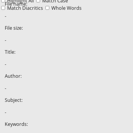
Highlight All
Match Case
File name:
Match Diacritics
Whole Words
-
File size:
-
Title:
-
Author:
-
Subject:
-
Keywords: