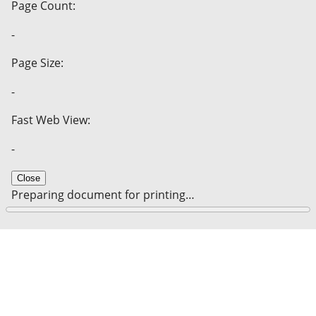
Page Count:
-
Page Size:
-
Fast Web View:
-
Close
Preparing document for printing…
0%
Cancel