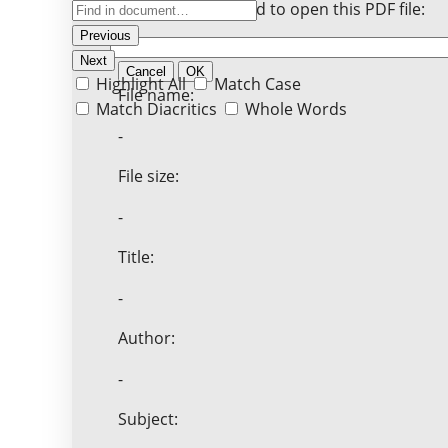
Enter the password to open this PDF file:
Previous
Next
Cancel
OK
Highlight All
Match Case
File name:
Match Diacritics
Whole Words
-
File size:
-
Title:
-
Author:
-
Subject: