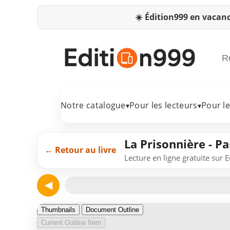
☀️
Édition999 en vacanc
Notre catalogue
Pour les lecteurs
Pour l
▾
▾
La Prisonnière - Pa
← Retour au livre
Lecture en ligne gratuite sur 
◀
Page 1
Thumbnails
Document Outline
Current Outline Item