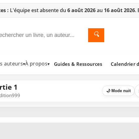
es :
L'équipe est absente du
6 août 2026
au
16 août 2026
.
🔍
es auteurs
À propos
Guides & Ressources
Calendrier d
▾
▾
rtie 1
🌙 Mode nuit
Edition999