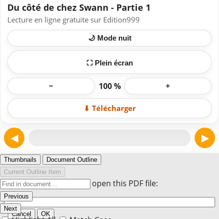
Du côté de chez Swann - Partie 1
Lecture en ligne gratuite sur Edition999
🌙 Mode nuit
⛶ Plein écran
100 %
−
+
⬇ Télécharger
◀
▶
Page 1
Thumbnails
Document Outline
Current Outline Item
Enter the password to open this PDF file:
Previous
Next
Cancel
OK