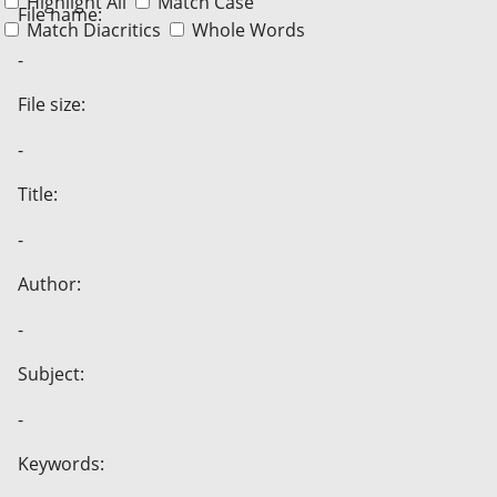
Highlight All
Match Case
File name:
Match Diacritics
Whole Words
-
File size:
-
Title:
-
Author:
-
Subject:
-
Keywords: