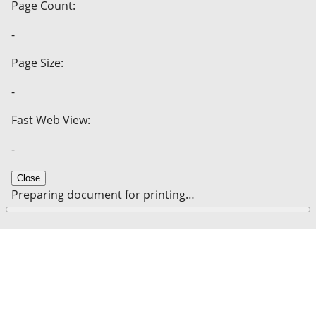
Page Count:
-
Page Size:
-
Fast Web View:
-
Close
Preparing document for printing…
0%
Cancel