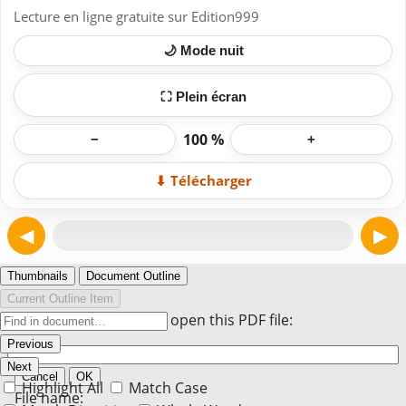
Lecture en ligne gratuite sur Edition999
🌙 Mode nuit
⛶ Plein écran
100 %
−
+
⬇ Télécharger
◀
▶
Page 1
Thumbnails
Document Outline
Current Outline Item
Enter the password to open this PDF file:
Previous
Next
Cancel
OK
Highlight All
Match Case
File name: