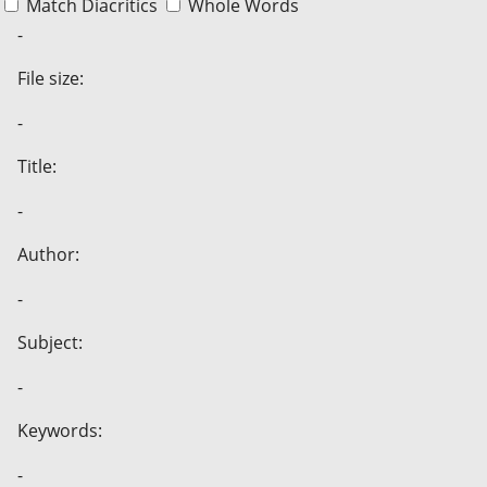
Match Diacritics
Whole Words
-
File size:
-
Title:
-
Author:
-
Subject:
-
Keywords:
-