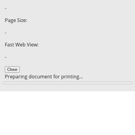
-
Page Size:
-
Fast Web View:
-
Close
Preparing document for printing…
0%
Cancel