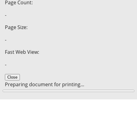
Page Count:
-
Page Size:
-
Fast Web View:
-
Close
Preparing document for printing…
0%
Cancel