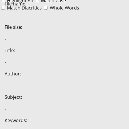
Highlight All
Match Case
File name:
Match Diacritics
Whole Words
-
File size:
-
Title:
-
Author:
-
Subject:
-
Keywords: