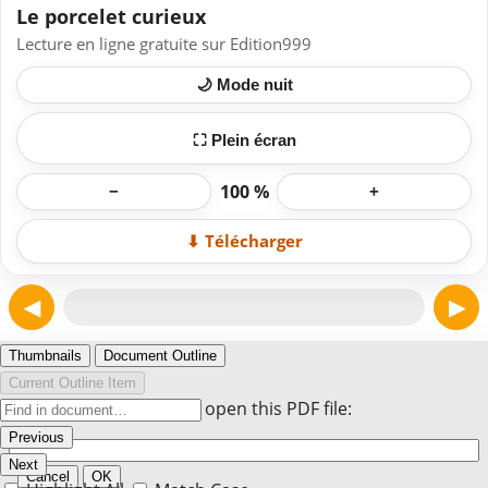
Le porcelet curieux
Lecture en ligne gratuite sur Edition999
🌙 Mode nuit
⛶ Plein écran
100 %
−
+
⬇ Télécharger
◀
▶
Page 1
Thumbnails
Document Outline
Current Outline Item
Enter the password to open this PDF file:
Previous
Next
Cancel
OK