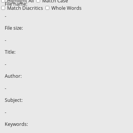
Highlight All
Match Case
File name:
Match Diacritics
Whole Words
-
File size:
-
Title:
-
Author:
-
Subject:
-
Keywords: