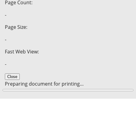
Page Count:
-
Page Size:
-
Fast Web View:
-
Close
Preparing document for printing…
0%
Cancel