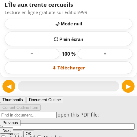
L’Île aux trente cercueils
Lecture en ligne gratuite sur Edition999
🌙 Mode nuit
⛶ Plein écran
100 %
−
+
⬇ Télécharger
◀
▶
Page 1
Thumbnails
Document Outline
Current Outline Item
Enter the password to open this PDF file:
Previous
Next
Cancel
OK