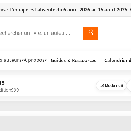
es :
L'équipe est absente du
6 août 2026
au
16 août 2026
.
🔍
es auteurs
À propos
Guides & Ressources
Calendrier d
▾
▾
us
🌙 Mode nuit
Edition999