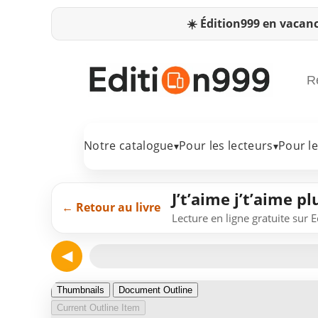
☀️
Édition999 en vacanc
Notre catalogue
Pour les lecteurs
Pour l
▾
▾
J’t’aime j’t’aime pl
← Retour au livre
Lecture en ligne gratuite sur 
◀
Page 1
Thumbnails
Document Outline
Current Outline Item