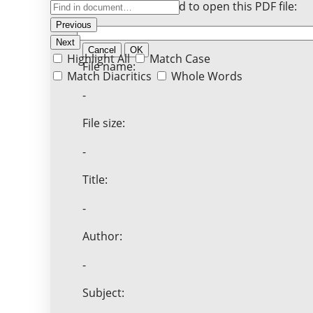
Enter the password to open this PDF file:
Previous
Next
Cancel
OK
Highlight All
Match Case
File name:
Match Diacritics
Whole Words
-
File size:
-
Title:
-
Author:
-
Subject: