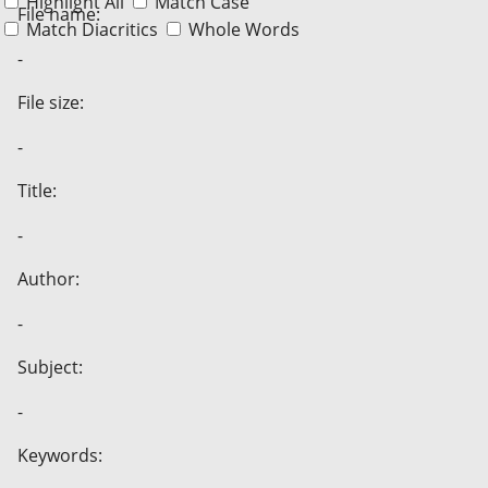
Highlight All
Match Case
File name:
Match Diacritics
Whole Words
-
File size:
-
Title:
-
Author:
-
Subject:
-
Keywords: