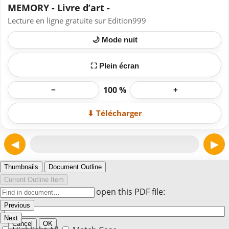
MEMORY - Livre d’art -
Lecture en ligne gratuite sur Edition999
🌙 Mode nuit
⛶ Plein écran
100 %
−
+
⬇ Télécharger
◀
▶
Page 1
Thumbnails
Document Outline
Current Outline Item
Enter the password to open this PDF file:
Previous
Next
Cancel
OK