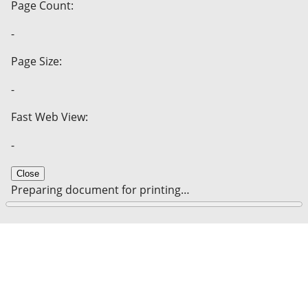
Page Count:
-
Page Size:
-
Fast Web View:
-
Close
Preparing document for printing…
0%
Cancel