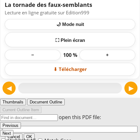
La tornade des faux-semblants
Lecture en ligne gratuite sur Edition999
🌙 Mode nuit
⛶ Plein écran
100 %
−
+
⬇ Télécharger
◀
▶
Page 1
Thumbnails
Document Outline
Current Outline Item
Enter the password to open this PDF file:
Previous
Next
Cancel
OK