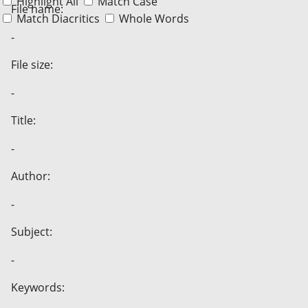
Highlight All
Match Case
File name:
Match Diacritics
Whole Words
-
File size:
-
Title:
-
Author:
-
Subject:
-
Keywords: