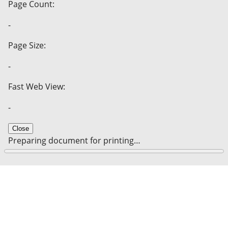
Page Count:
-
Page Size:
-
Fast Web View:
-
Close
Preparing document for printing…
0%
Cancel