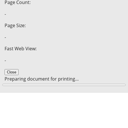
Page Count:
-
Page Size:
-
Fast Web View:
-
Close
Preparing document for printing…
0%
Cancel