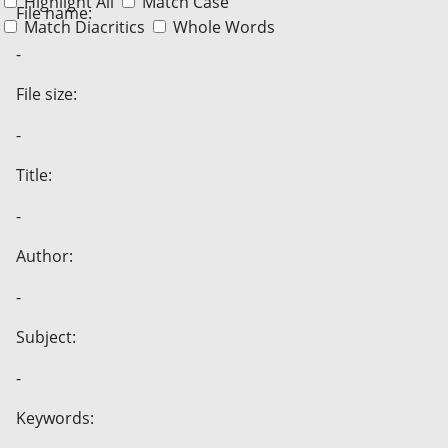
Highlight All
Match Case
File name:
Match Diacritics
Whole Words
-
File size:
-
Title:
-
Author:
-
Subject:
-
Keywords: