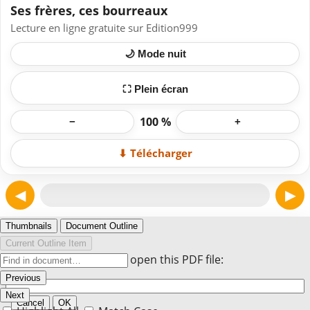
Ses frères, ces bourreaux
Lecture en ligne gratuite sur Edition999
🌙 Mode nuit
⛶ Plein écran
100 %
−
+
⬇ Télécharger
◀
▶
Page 1
Thumbnails
Document Outline
Current Outline Item
Enter the password to open this PDF file:
Previous
Next
Cancel
OK