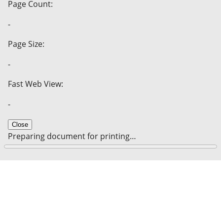
Page Count:
-
Page Size:
-
Fast Web View:
-
Close
Preparing document for printing…
0%
Cancel