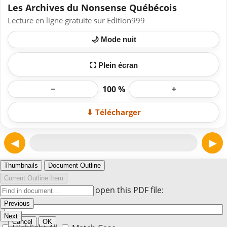
Les Archives du Nonsense Québécois
Lecture en ligne gratuite sur Edition999
🌙 Mode nuit
⛶ Plein écran
100 %
−
+
⬇ Télécharger
◀
▶
Page 1
Thumbnails
Document Outline
Current Outline Item
Enter the password to open this PDF file:
Previous
Next
Cancel
OK