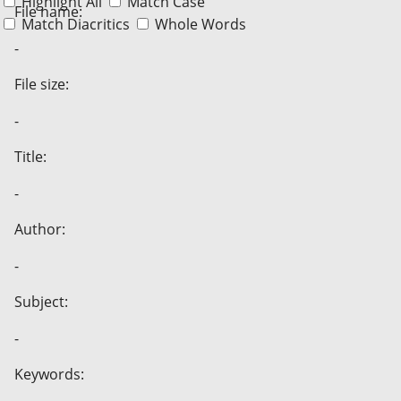
Highlight All
Match Case
File name:
Match Diacritics
Whole Words
-
File size:
-
Title:
-
Author:
-
Subject:
-
Keywords: