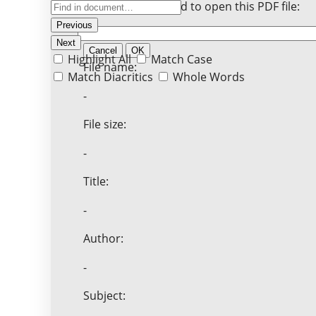
Enter the password to open this PDF file:
Previous
Next
Cancel
OK
Highlight All
Match Case
File name:
Match Diacritics
Whole Words
-
File size:
-
Title:
-
Author:
-
Subject: