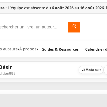
es :
L'équipe est absente du
6 août 2026
au
16 août 2026
.
🔍
es auteurs
À propos
Guides & Ressources
Calendrier d
▾
▾
Désir
🌙 Mode nuit
Edition999