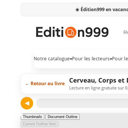
☀️
Édition999 en vacanc
Notre catalogue
Pour les lecteurs
Pour l
▾
▾
Cerveau, Corps et 
← Retour au livre
Lecture en ligne gratuite sur 
◀
Page 1
Thumbnails
Document Outline
Current Outline Item