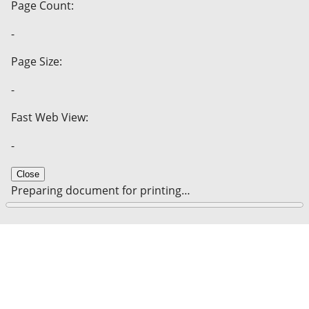
Page Count:
-
Page Size:
-
Fast Web View:
-
Close
Preparing document for printing…
0%
Cancel