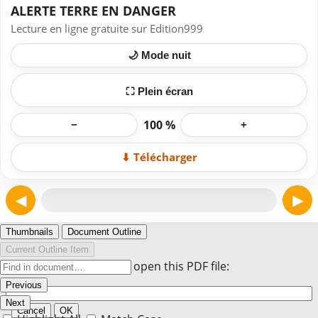
ALERTE TERRE EN DANGER
Lecture en ligne gratuite sur Edition999
🌙 Mode nuit
⛶ Plein écran
100 %
−
+
⬇ Télécharger
◀
▶
Page 1
Thumbnails
Document Outline
Current Outline Item
Enter the password to open this PDF file:
Previous
Next
Cancel
OK