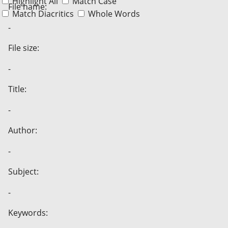
Highlight All
Match Case
File name:
Match Diacritics
Whole Words
-
File size:
-
Title:
-
Author:
-
Subject:
-
Keywords: