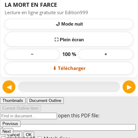
LA MORT EN FARCE
Lecture en ligne gratuite sur Edition999
🌙 Mode nuit
⛶ Plein écran
100 %
−
+
⬇ Télécharger
◀
▶
Page 1
Thumbnails
Document Outline
Current Outline Item
Enter the password to open this PDF file:
Previous
Next
Cancel
OK