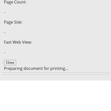
Page Count:
-
Page Size:
-
Fast Web View:
-
Close
Preparing document for printing…
0%
Cancel