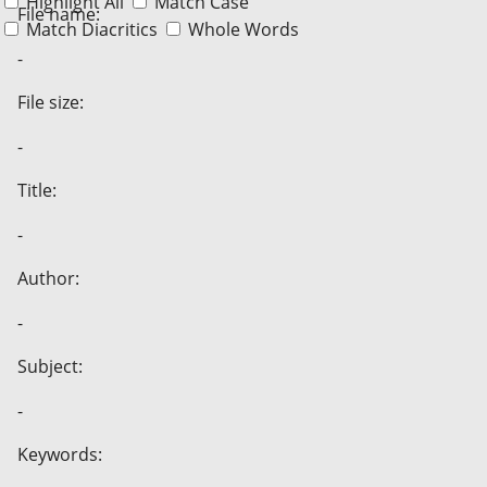
Highlight All
Match Case
File name:
Match Diacritics
Whole Words
-
File size:
-
Title:
-
Author:
-
Subject:
-
Keywords: