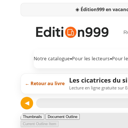
☀️
Édition999 en vacanc
Notre catalogue
Pour les lecteurs
Pour l
▾
▾
Les cicatrices du s
← Retour au livre
Lecture en ligne gratuite sur 
◀
Page 1
Thumbnails
Document Outline
Current Outline Item