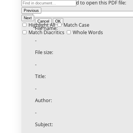
Enter the password to open this PDF file:
Previous
Next
Cancel
OK
Highlight All
Match Case
File name:
Match Diacritics
Whole Words
-
File size:
-
Title:
-
Author:
-
Subject: