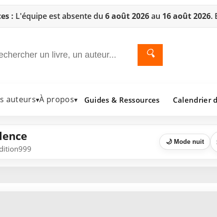
es :
L'équipe est absente du
6 août 2026
au
16 août 2026
.
🔍
es auteurs
À propos
Guides & Ressources
Calendrier d
▾
▾
ilence
🌙 Mode nuit
Edition999