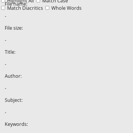
Highlight All
Match Case
File name:
Match Diacritics
Whole Words
-
File size:
-
Title:
-
Author:
-
Subject:
-
Keywords: