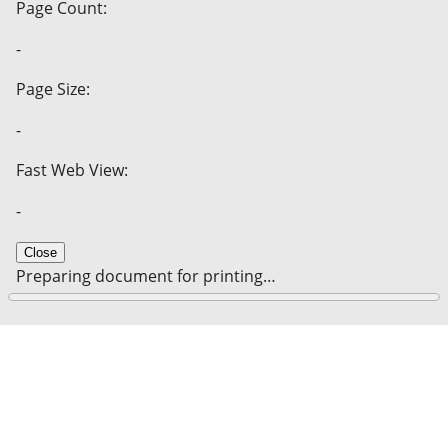
Page Count:
-
Page Size:
-
Fast Web View:
-
Close
Preparing document for printing…
0%
Cancel