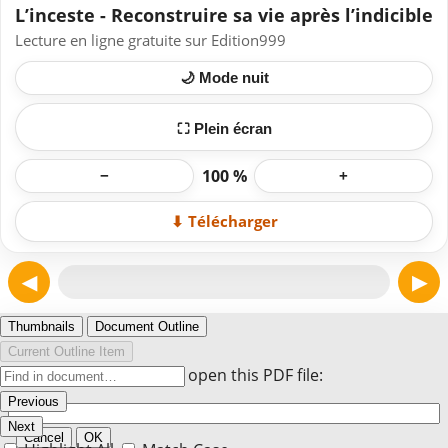
L’inceste - Reconstruire sa vie après l’indicible
Lecture en ligne gratuite sur Edition999
🌙 Mode nuit
⛶ Plein écran
100 %
−
+
⬇ Télécharger
◀
▶
Page 1
Thumbnails
Document Outline
Current Outline Item
Enter the password to open this PDF file:
Previous
Next
Cancel
OK