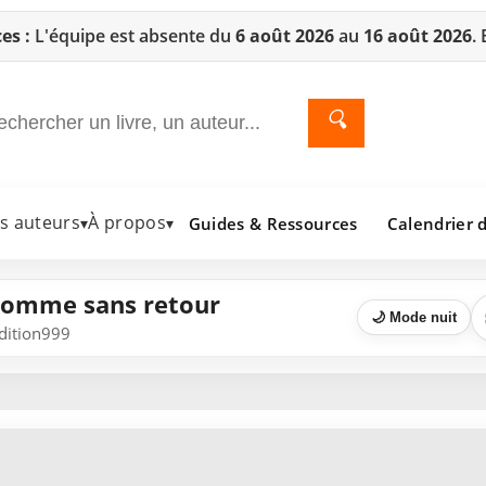
es :
L'équipe est absente du
6 août 2026
au
16 août 2026
.
🔍
es auteurs
À propos
Guides & Ressources
Calendrier d
▾
▾
homme sans retour
🌙 Mode nuit
Edition999