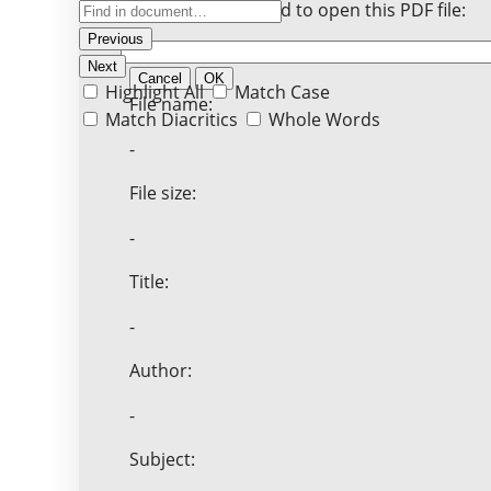
Enter the password to open this PDF file:
Previous
Next
Cancel
OK
Highlight All
Match Case
File name:
Match Diacritics
Whole Words
-
File size:
-
Title:
-
Author:
-
Subject: