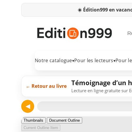
☀️
Édition999 en vacanc
Notre catalogue
Pour les lecteurs
Pour l
▾
▾
Témoignage d’un 
← Retour au livre
Lecture en ligne gratuite sur 
◀
Page 1
Thumbnails
Document Outline
Current Outline Item