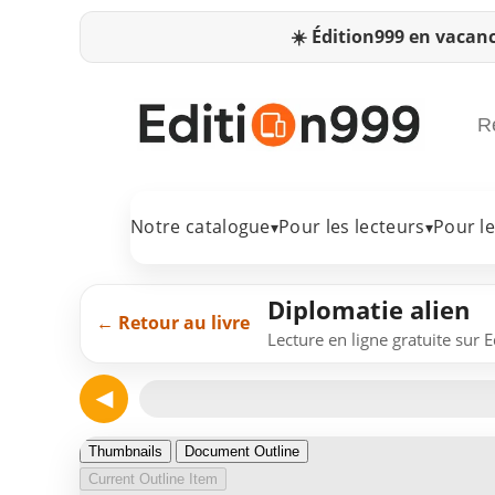
☀️
Édition999 en vacanc
Notre catalogue
Pour les lecteurs
Pour l
▾
▾
Diplomatie alien
← Retour au livre
Lecture en ligne gratuite sur 
◀
Page 1
Thumbnails
Document Outline
Current Outline Item