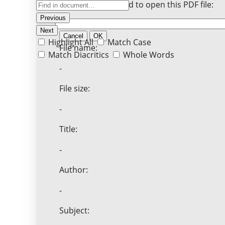
Enter the password to open this PDF file:
Previous
Next
Cancel
OK
Highlight All
Match Case
File name:
Match Diacritics
Whole Words
-
File size:
-
Title:
-
Author:
-
Subject: