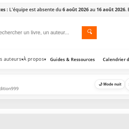
es :
L'équipe est absente du
6 août 2026
au
16 août 2026
.
🔍
es auteurs
À propos
Guides & Ressources
Calendrier d
▾
▾
🌙 Mode nuit
Edition999