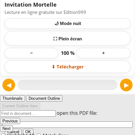
Invitation Mortelle
Lecture en ligne gratuite sur Edition999
🌙 Mode nuit
⛶ Plein écran
100 %
−
+
⬇ Télécharger
◀
▶
Page 1
Thumbnails
Document Outline
Current Outline Item
Enter the password to open this PDF file:
Previous
Next
Cancel
OK