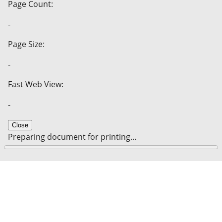
Page Count:
-
Page Size:
-
Fast Web View:
-
Close
Preparing document for printing…
0%
Cancel