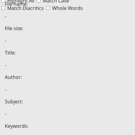
Highlight All
Match Case
File name:
Match Diacritics
Whole Words
-
File size:
-
Title:
-
Author:
-
Subject:
-
Keywords: