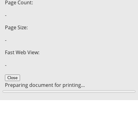
Page Count:
-
Page Size:
-
Fast Web View:
-
Close
Preparing document for printing…
0%
Cancel