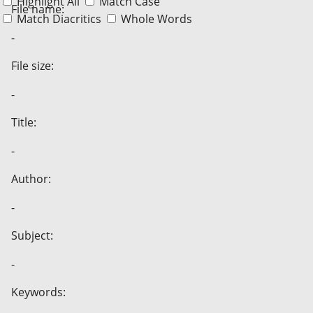
Highlight All
Match Case
File name:
Match Diacritics
Whole Words
-
File size:
-
Title:
-
Author:
-
Subject:
-
Keywords: