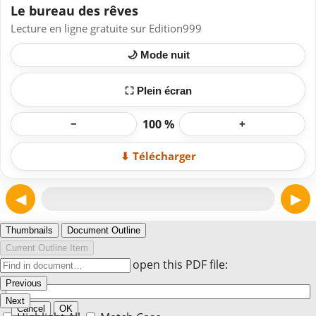
Le bureau des rêves
Lecture en ligne gratuite sur Edition999
🌙 Mode nuit
⛶ Plein écran
100 %
−
+
⬇ Télécharger
◀
▶
Page 1
Thumbnails
Document Outline
Current Outline Item
Enter the password to open this PDF file:
Previous
Next
Cancel
OK