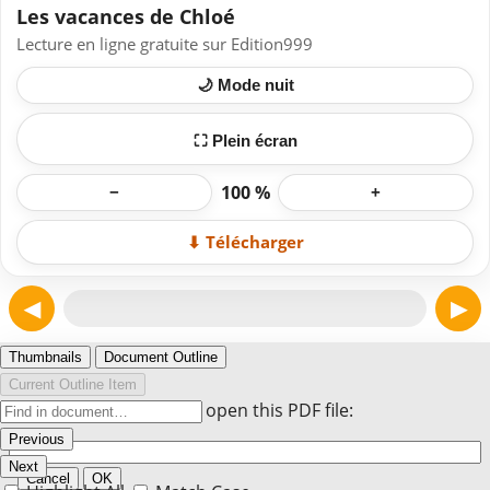
Les vacances de Chloé
Lecture en ligne gratuite sur Edition999
🌙 Mode nuit
⛶ Plein écran
100 %
−
+
⬇ Télécharger
◀
▶
Page 1
Thumbnails
Document Outline
Current Outline Item
Enter the password to open this PDF file:
Previous
Next
Cancel
OK