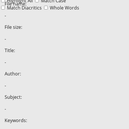
Highlight All
Match Case
File name:
Match Diacritics
Whole Words
-
File size:
-
Title:
-
Author:
-
Subject:
-
Keywords: