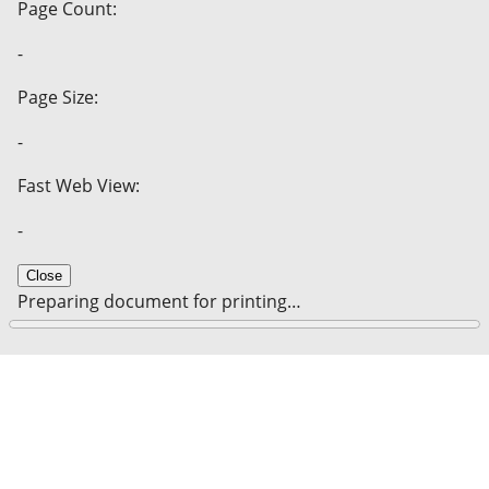
Page Count:
-
Page Size:
-
Fast Web View:
-
Close
Preparing document for printing…
0%
Cancel