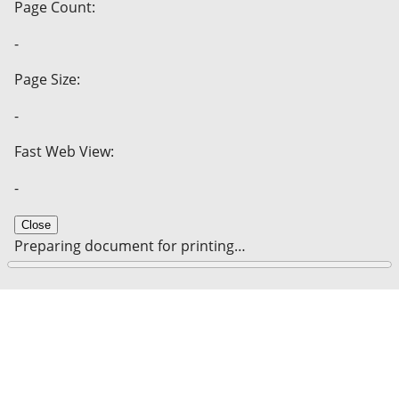
Page Count:
-
Page Size:
-
Fast Web View:
-
Close
Preparing document for printing…
0%
Cancel