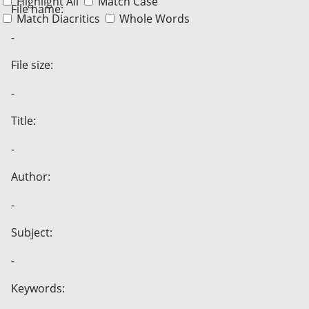
Highlight All
Match Case
File name:
Match Diacritics
Whole Words
-
File size:
-
Title:
-
Author:
-
Subject:
-
Keywords: