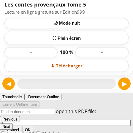
Les contes provençaux Tome 5
Lecture en ligne gratuite sur Edition999
🌙 Mode nuit
⛶ Plein écran
100 %
−
+
⬇ Télécharger
◀
▶
Page 1
Thumbnails
Document Outline
Current Outline Item
Enter the password to open this PDF file:
Previous
Next
Cancel
OK