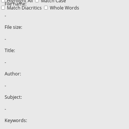
Highlight All
Match Case
File name:
Match Diacritics
Whole Words
-
File size:
-
Title:
-
Author:
-
Subject:
-
Keywords: