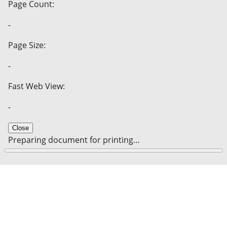
Page Count:
-
Page Size:
-
Fast Web View:
-
Close
Preparing document for printing…
0%
Cancel