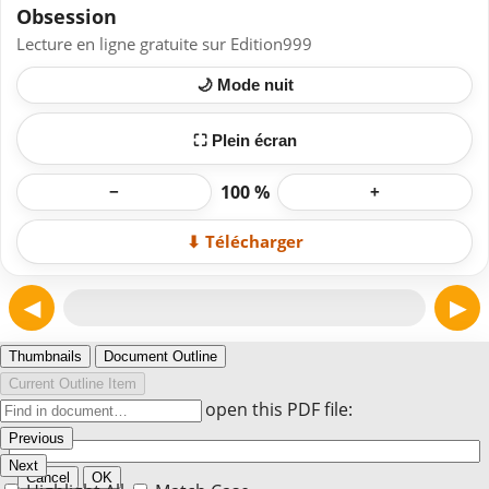
Obsession
Lecture en ligne gratuite sur Edition999
🌙 Mode nuit
⛶ Plein écran
100 %
−
+
⬇ Télécharger
◀
▶
Page 1
Thumbnails
Document Outline
Current Outline Item
Enter the password to open this PDF file:
Previous
Next
Cancel
OK