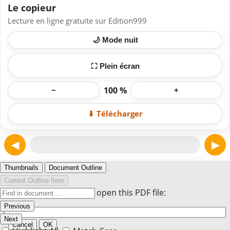
Le copieur
Lecture en ligne gratuite sur Edition999
🌙 Mode nuit
⛶ Plein écran
100 %
−
+
⬇ Télécharger
◀
▶
Page 1
Thumbnails
Document Outline
Current Outline Item
Enter the password to open this PDF file:
Previous
Next
Cancel
OK