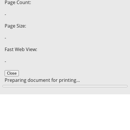
Page Count:
-
Page Size:
-
Fast Web View:
-
Close
Preparing document for printing…
0%
Cancel