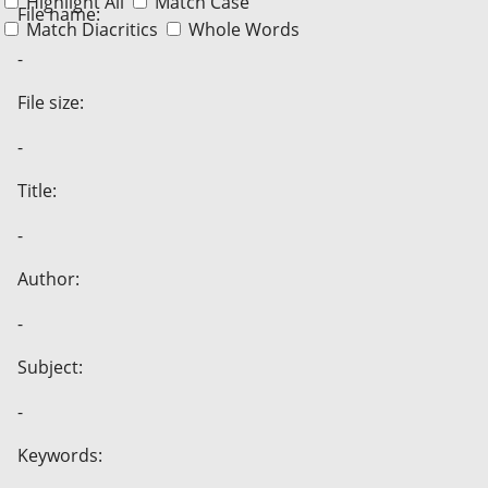
Highlight All
Match Case
File name:
Match Diacritics
Whole Words
-
File size:
-
Title:
-
Author:
-
Subject:
-
Keywords: