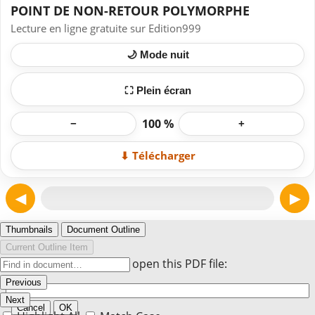
POINT DE NON-RETOUR POLYMORPHE
Lecture en ligne gratuite sur Edition999
🌙 Mode nuit
⛶ Plein écran
100 %
−
+
⬇ Télécharger
◀
▶
Page 1
Thumbnails
Document Outline
Current Outline Item
Enter the password to open this PDF file:
Previous
Next
Cancel
OK