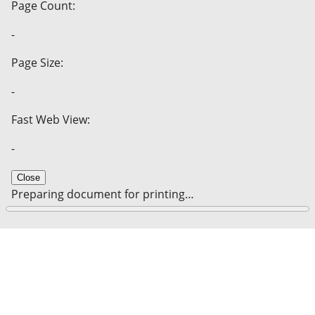
Page Count:
-
Page Size:
-
Fast Web View:
-
Close
Preparing document for printing…
0%
Cancel