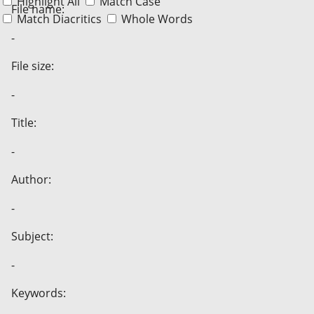
Highlight All
Match Case
File name:
Match Diacritics
Whole Words
-
File size:
-
Title:
-
Author:
-
Subject:
-
Keywords: