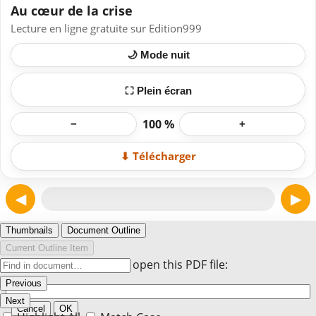
Au cœur de la crise
Lecture en ligne gratuite sur Edition999
🌙 Mode nuit
⛶ Plein écran
100 %
−
+
⬇ Télécharger
◀
▶
Page 1
Thumbnails
Document Outline
Current Outline Item
Enter the password to open this PDF file:
Previous
Next
Cancel
OK