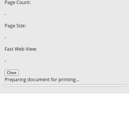
Page Count:
-
Page Size:
-
Fast Web View:
-
Close
Preparing document for printing…
0%
Cancel