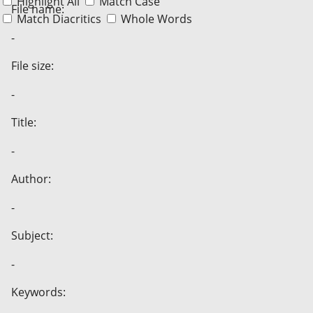
Highlight All
Match Case
File name:
Match Diacritics
Whole Words
-
File size:
-
Title:
-
Author:
-
Subject:
-
Keywords: