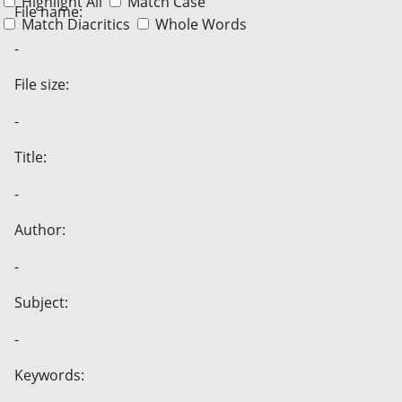
Highlight All
Match Case
File name:
Match Diacritics
Whole Words
-
File size:
-
Title:
-
Author:
-
Subject:
-
Keywords: