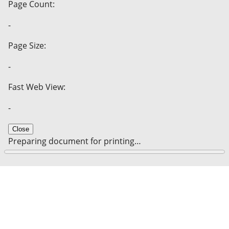
Page Count:
-
Page Size:
-
Fast Web View:
-
Close
Preparing document for printing…
0%
Cancel