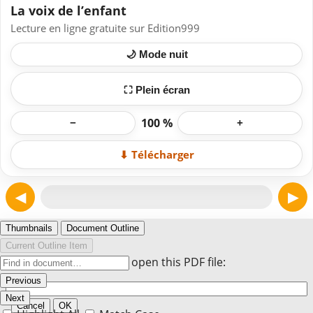
La voix de l’enfant
Lecture en ligne gratuite sur Edition999
🌙 Mode nuit
⛶ Plein écran
100 %
−
+
⬇ Télécharger
◀
▶
Page 1
Thumbnails
Document Outline
Current Outline Item
Enter the password to open this PDF file:
Previous
Next
Cancel
OK