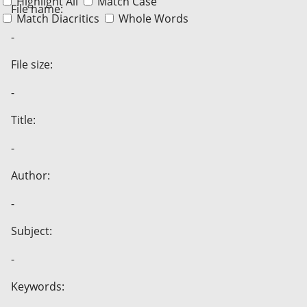
Highlight All
Match Case
File name:
Match Diacritics
Whole Words
-
File size:
-
Title:
-
Author:
-
Subject:
-
Keywords: