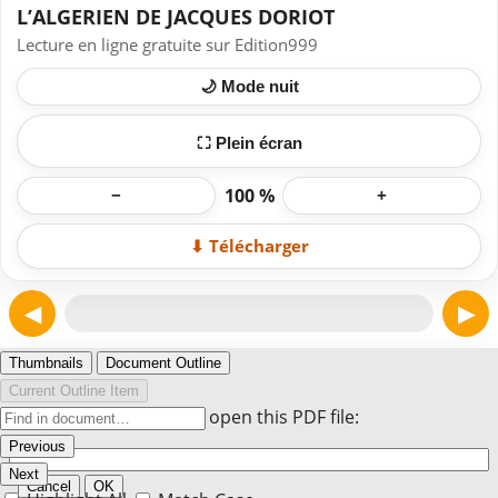
L’ALGERIEN DE JACQUES DORIOT
Lecture en ligne gratuite sur Edition999
🌙 Mode nuit
⛶ Plein écran
100 %
−
+
⬇ Télécharger
◀
▶
Page 1
Thumbnails
Document Outline
Current Outline Item
Enter the password to open this PDF file:
Previous
Next
Cancel
OK