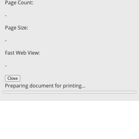
Page Count:
-
Page Size:
-
Fast Web View:
-
Close
Preparing document for printing…
0%
Cancel