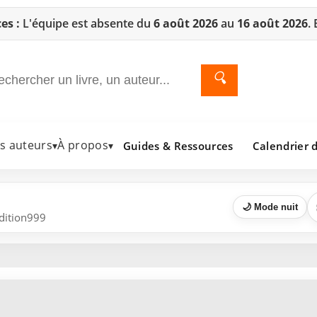
es :
L'équipe est absente du
6 août 2026
au
16 août 2026
.
🔍
es auteurs
À propos
Guides & Ressources
Calendrier d
▾
▾
🌙 Mode nuit
Edition999