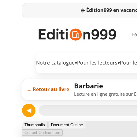
☀️
Édition999 en vacanc
Notre catalogue
Pour les lecteurs
Pour l
▾
▾
Barbarie
← Retour au livre
Lecture en ligne gratuite sur 
◀
Page 1
Thumbnails
Document Outline
Current Outline Item