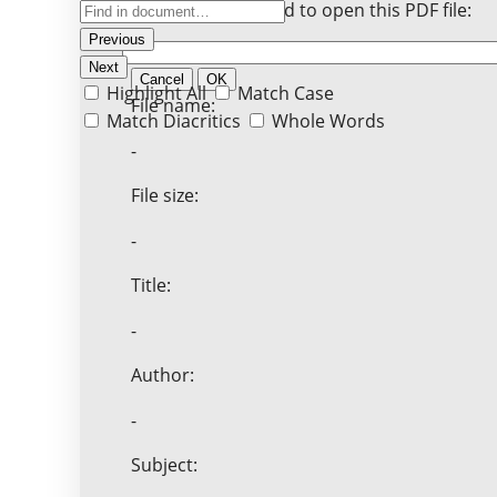
Enter the password to open this PDF file:
Previous
Next
Cancel
OK
Highlight All
Match Case
File name:
Match Diacritics
Whole Words
-
File size:
-
Title:
-
Author:
-
Subject: