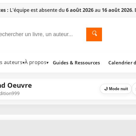
es :
L'équipe est absente du
6 août 2026
au
16 août 2026
.
🔍
es auteurs
À propos
Guides & Ressources
Calendrier d
▾
▾
and Oeuvre
🌙 Mode nuit
Edition999