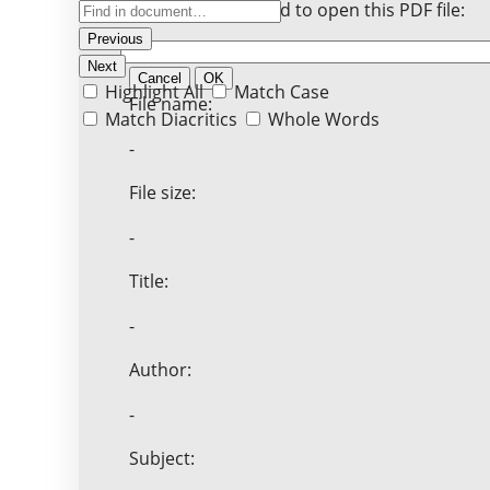
Enter the password to open this PDF file:
Previous
Next
Cancel
OK
Highlight All
Match Case
File name:
Match Diacritics
Whole Words
-
File size:
-
Title:
-
Author:
-
Subject: