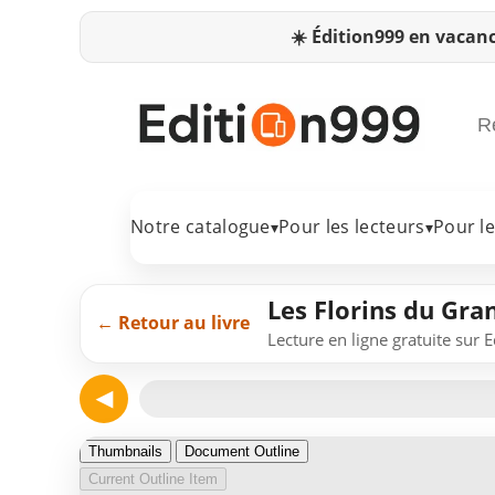
☀️
Édition999 en vacanc
Notre catalogue
Pour les lecteurs
Pour l
▾
▾
Les Florins du Gr
← Retour au livre
Lecture en ligne gratuite sur 
◀
Page 1
Thumbnails
Document Outline
Current Outline Item