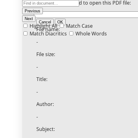
Enter the password to open this PDF file:
Previous
Next
Cancel
OK
Highlight All
Match Case
File name:
Match Diacritics
Whole Words
-
File size:
-
Title:
-
Author:
-
Subject: