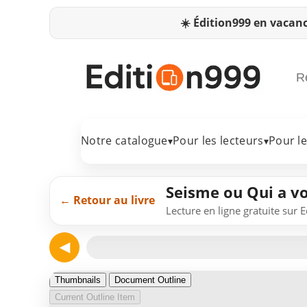
☀️
Édition999 en vacanc
Notre catalogue
Pour les lecteurs
Pour l
▾
▾
Seisme ou Qui a vo
← Retour au livre
Lecture en ligne gratuite sur 
◀
Page 1
Thumbnails
Document Outline
Current Outline Item