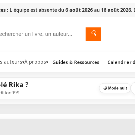
es :
L'équipe est absente du
6 août 2026
au
16 août 2026
.
🔍
es auteurs
À propos
Guides & Ressources
Calendrier d
▾
▾
lé Rika ?
🌙 Mode nuit
Edition999