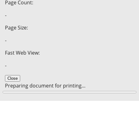
Page Count:
-
Page Size:
-
Fast Web View:
-
Close
Preparing document for printing…
0%
Cancel