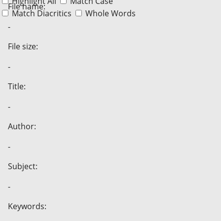
Highlight All
Match Case
File name:
Match Diacritics
Whole Words
-
File size:
-
Title:
-
Author:
-
Subject:
-
Keywords: