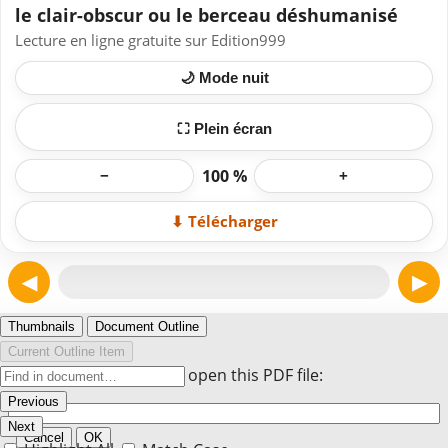
le clair-obscur ou le berceau déshumanisé
Lecture en ligne gratuite sur Edition999
🌙 Mode nuit
⛶ Plein écran
100 %
−
+
⬇ Télécharger
◀
▶
Page 1
Thumbnails
Document Outline
Current Outline Item
Enter the password to open this PDF file:
Previous
Next
Cancel
OK