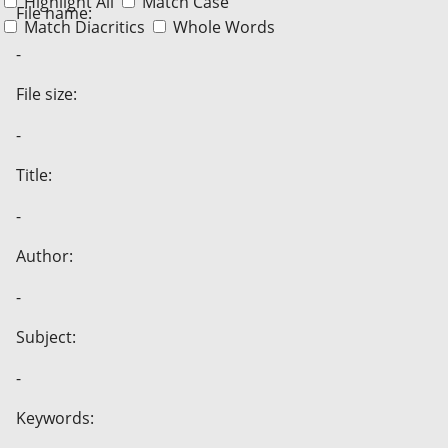
Highlight All
Match Case
File name:
Match Diacritics
Whole Words
-
File size:
-
Title:
-
Author:
-
Subject:
-
Keywords: