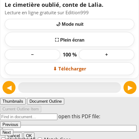
Le cimetière oublié, conte de Lalia.
Lecture en ligne gratuite sur Edition999
🌙 Mode nuit
⛶ Plein écran
100 %
−
+
⬇ Télécharger
◀
▶
Page 1
Thumbnails
Document Outline
Current Outline Item
Enter the password to open this PDF file:
Previous
Next
Cancel
OK