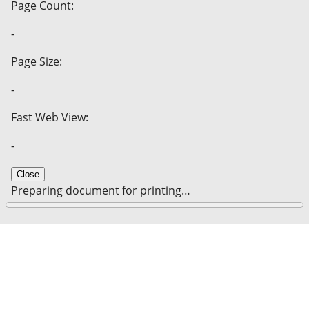
Page Count:
-
Page Size:
-
Fast Web View:
-
Close
Preparing document for printing…
0%
Cancel