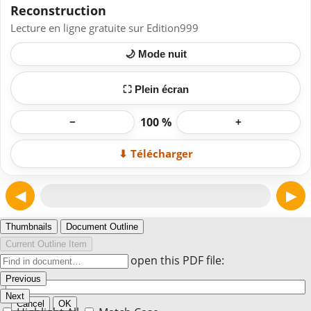
Reconstruction
Lecture en ligne gratuite sur Edition999
🌙 Mode nuit
⛶ Plein écran
100 %
−
+
⬇ Télécharger
◀
▶
Page 1
Thumbnails
Document Outline
Current Outline Item
Enter the password to open this PDF file:
Previous
Next
Cancel
OK