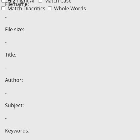
Highlight All
Match Case
File name:
Match Diacritics
Whole Words
-
File size:
-
Title:
-
Author:
-
Subject:
-
Keywords: