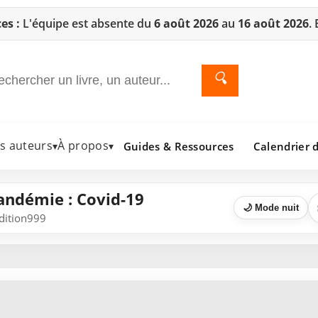
es :
L'équipe est absente du
6 août 2026
au
16 août 2026
.
🔍
es auteurs
À propos
Guides & Ressources
Calendrier d
▾
▾
andémie : Covid-19
🌙 Mode nuit
Edition999