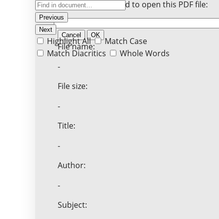
Enter the password to open this PDF file:
Previous
Next
Cancel
OK
Highlight All
Match Case
File name:
Match Diacritics
Whole Words
-
File size:
-
Title:
-
Author:
-
Subject: