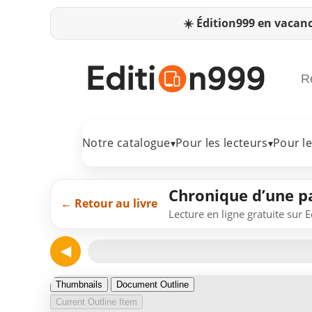
☀️
Édition999 en vacanc
Notre catalogue
Pour les lecteurs
Pour l
▾
▾
Chronique d’une p
← Retour au livre
Lecture en ligne gratuite sur 
◀
Page 1
Thumbnails
Document Outline
Current Outline Item