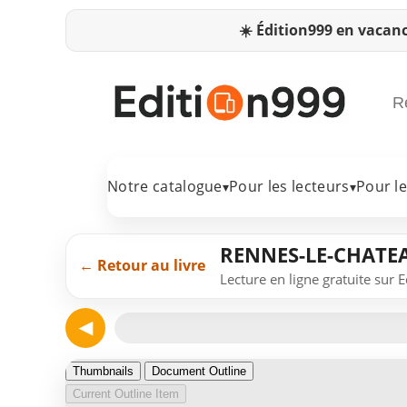
☀️
Édition999 en vacanc
Notre catalogue
Pour les lecteurs
Pour l
▾
▾
RENNES-LE-CHAT
← Retour au livre
Lecture en ligne gratuite sur 
◀
Page 1
Thumbnails
Document Outline
Current Outline Item