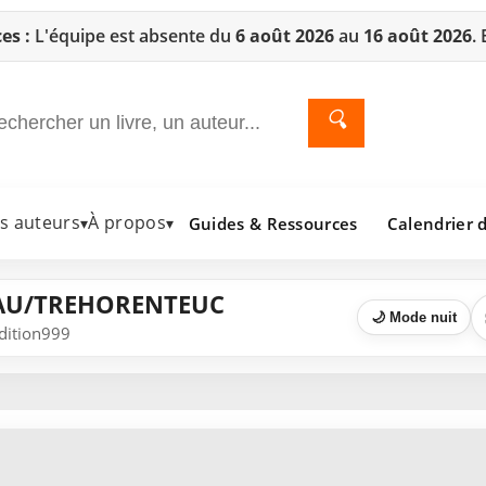
es :
L'équipe est absente du
6 août 2026
au
16 août 2026
.
🔍
es auteurs
À propos
Guides & Ressources
Calendrier d
▾
▾
EAU/TREHORENTEUC
🌙 Mode nuit
Edition999