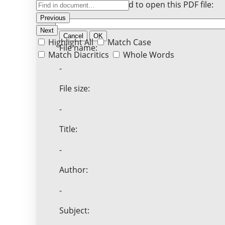
Enter the password to open this PDF file:
Previous
Next
Cancel
OK
Highlight All
Match Case
File name:
Match Diacritics
Whole Words
-
File size:
-
Title:
-
Author:
-
Subject: