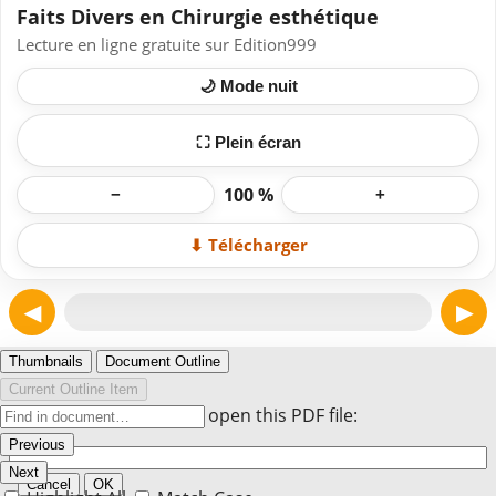
Faits Divers en Chirurgie esthétique
Lecture en ligne gratuite sur Edition999
🌙 Mode nuit
⛶ Plein écran
100 %
−
+
⬇ Télécharger
◀
▶
Page 1
Thumbnails
Document Outline
Current Outline Item
Enter the password to open this PDF file:
Previous
Next
Cancel
OK