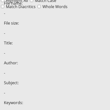
Highlight All
Match Case
File name:
Match Diacritics
Whole Words
-
File size:
-
Title:
-
Author:
-
Subject:
-
Keywords: