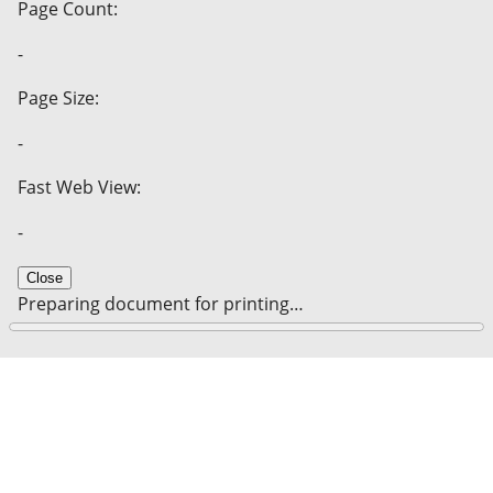
Page Count:
-
Page Size:
-
Fast Web View:
-
Close
Preparing document for printing…
0%
Cancel